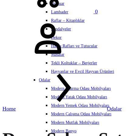
Dresuar
0
Lambader
Hesabım
Raflar – Kitaplıklar
Sandalyeler
Dekor
Havlu Rafları ve Tutucular
Masalar
Tekli Koltuklar – Berjerler
Hayvanlar ve Evcil Hayvan Ürünleri
Odalar
Modern Oturma Odası Mobilyaları
Modern Yatak Odası Mobilyaları
Modern Yemek Odası Mobilyaları
Home
Odalar
Modern Çalışma Odası Mobilyaları
Modern Mutfak Mobilyaları
Modern Banyo