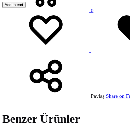
Add to cart
0
Favorilere
Adding
Menu
ekle
to
wishlist
Paylaş
Share on F
Benzer Ürünler