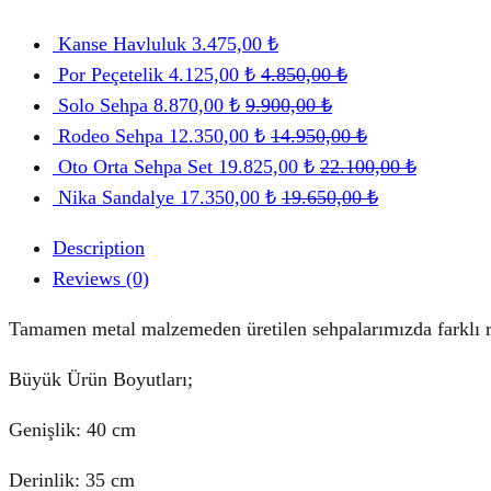
Kanse Havluluk
3.475,00
₺
Por Peçetelik
4.125,00
₺
4.850,00
₺
Solo Sehpa
8.870,00
₺
9.900,00
₺
Rodeo Sehpa
12.350,00
₺
14.950,00
₺
Oto Orta Sehpa Set
19.825,00
₺
22.100,00
₺
Nika Sandalye
17.350,00
₺
19.650,00
₺
Description
Reviews (0)
Tamamen metal malzemeden üretilen sehpalarımızda farklı ren
Büyük Ürün Boyutları;
Genişlik: 40 cm
Derinlik: 35 cm