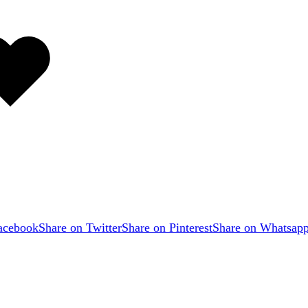
Favorilere
eklendi
acebook
Share on Twitter
Share on Pinterest
Share on Whatsap