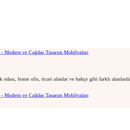
 odası, home ofis, ticari alanlar ve bahçe gibi farklı alanlar