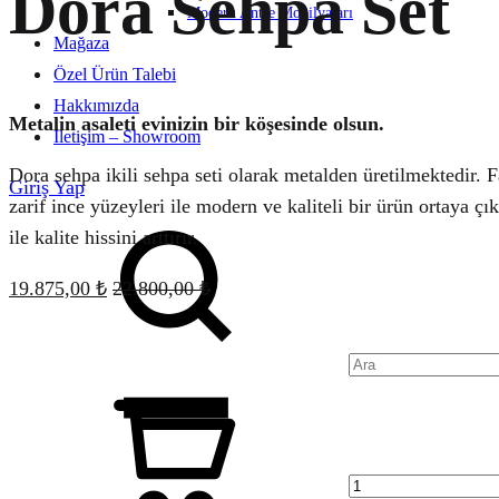
Dora Sehpa Set
Modern Antre Mobilyaları
Mağaza
Özel Ürün Talebi
Hakkımızda
Metalin asaleti evinizin bir köşesinde olsun.
İletişim – Showroom
Dora sehpa ikili sehpa seti olarak metalden üretilmektedir. 
Giriş Yap
zarif ince yüzeyleri ile modern ve kaliteli bir ürün ortaya 
Ara
ile kalite hissini arttırır.
19.875,00
₺
22.800,00
₺
Quantity
Sepet