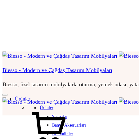
Biesso - Modern ve Çağdaş Tasarım Mobilyaları
Biesso, özel tasarım mobilyalarla oturma, yemek odası, yatak
Ürünler
Ürünler
Sepet
Sehpalar
Banyo Aksesuarları
Komodinler