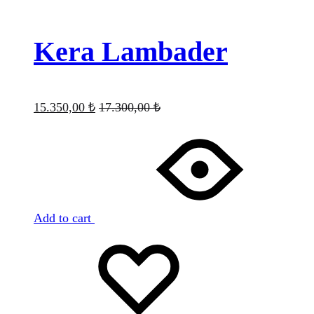
Kera Lambader
15.350,00
₺
17.300,00
₺
Add to cart
Favorilere
Adding
ekle
to
wishlist