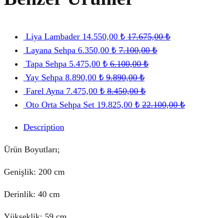
Liya Lambader
14.550,00
₺
17.675,00
₺
Layana Sehpa
6.350,00
₺
7.100,00
₺
Tapa Sehpa
5.475,00
₺
6.100,00
₺
Yay Sehpa
8.890,00
₺
9.890,00
₺
Farel Ayna
7.475,00
₺
8.450,00
₺
Oto Orta Sehpa Set
19.825,00
₺
22.100,00
₺
Description
Ürün Boyutları;
Genişlik: 200 cm
Derinlik: 40 cm
Yükseklik: 59 cm