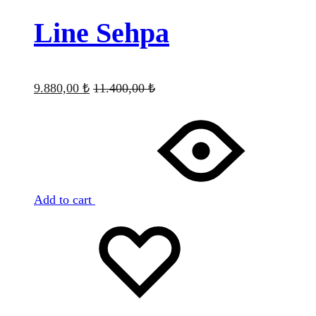
Line Sehpa
9.880,00
₺
11.400,00
₺
Add to cart
Favorilere
Adding
ekle
to
wishlist