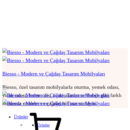
Biesso - Modern ve Çağdaş Tasarım Mobilyaları
Biesso, özel tasarım mobilyalarla oturma, yemek odası,
yatak odası, home ofis, ticari alanlar ve bahçe gibi farklı
alanlarda modern ve çağdaş bir tarz sunuyor.
Sepet
Ürünler
Ürünler