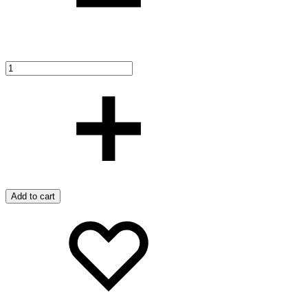
Add to cart
Favorilere
Adding
ekle
to
wishlist