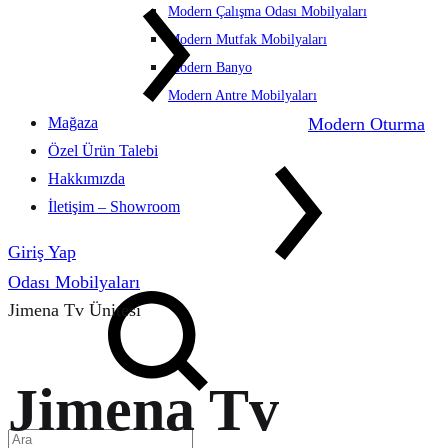
Modern Çalışma Odası Mobilyaları
Modern Mutfak Mobilyaları
Modern Banyo
Modern Antre Mobilyaları
Mağaza
Modern Oturma
Özel Ürün Talebi
Hakkımızda
İletişim – Showroom
Giriş Yap
Ara
Odası Mobilyaları
Jimena Tv Ünitesi
Jimena Tv