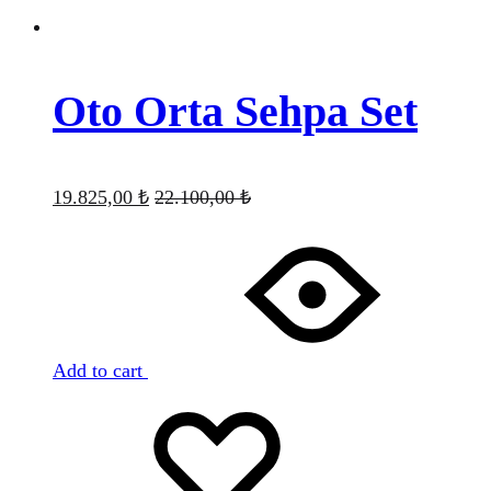
Oto Orta Sehpa Set
19.825,00
₺
22.100,00
₺
Add to cart
Favorilere
Adding
ekle
to
wishlist