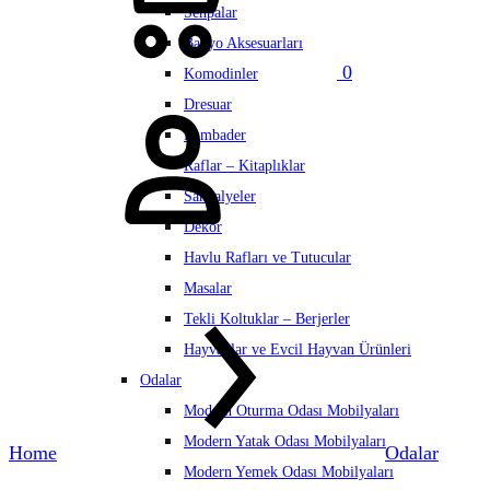
Sehpalar
Banyo Aksesuarları
0
Komodinler
Hesabım
Dresuar
Lambader
Raflar – Kitaplıklar
Sandalyeler
Dekor
Havlu Rafları ve Tutucular
Masalar
Tekli Koltuklar – Berjerler
Hayvanlar ve Evcil Hayvan Ürünleri
Odalar
Modern Oturma Odası Mobilyaları
Modern Yatak Odası Mobilyaları
Home
Odalar
Modern Yemek Odası Mobilyaları