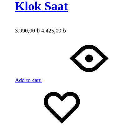
Klok Saat
3.990,00
₺
4.425,00
₺
Add to cart
Favorilere
Adding
ekle
to
wishlist
Favorilere