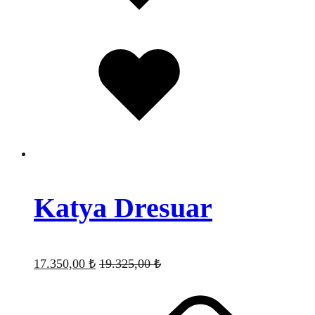
Favorilere
eklendi
Katya Dresuar
17.350,00
₺
19.325,00
₺