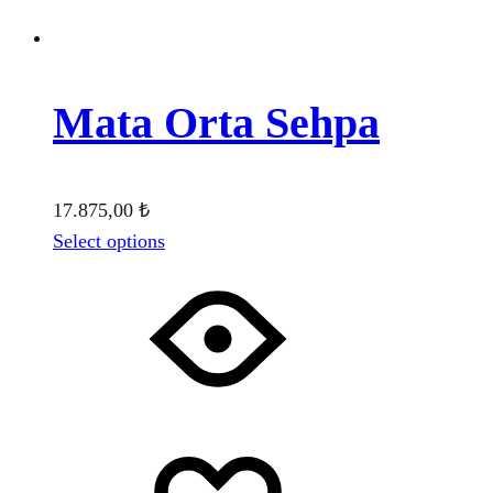
Mata Orta Sehpa
17.875,00
₺
Select options
Favorilere
Adding
ekle
to