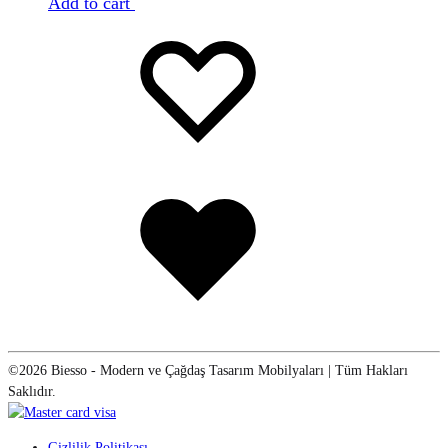
Add to cart
Favorilere
Adding
ekle
to
wishlist
Favorilere
eklendi
©2026 Biesso - Modern ve Çağdaş Tasarım Mobilyaları | Tüm Hakları
Saklıdır.
Gizlilik Politikası