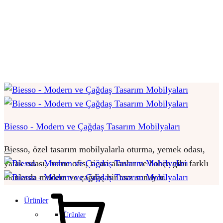
Biesso - Modern ve Çağdaş Tasarım Mobilyaları
Biesso, özel tasarım mobilyalarla oturma, yemek odası,
yatak odası, home ofis, ticari alanlar ve bahçe gibi farklı
alanlarda modern ve çağdaş bir tarz sunuyor.
Sepet
Ürünler
Ürünler