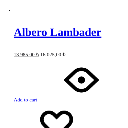
Albero Lambader
13.985,00
₺
16.025,00
₺
Add to cart
Favorilere
Adding
ekle
to
wishlist