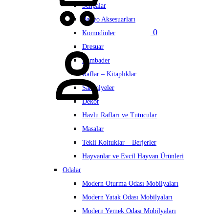
Sehpalar
Banyo Aksesuarları
0
Komodinler
Hesabım
Dresuar
Lambader
Raflar – Kitaplıklar
Sandalyeler
Dekor
Havlu Rafları ve Tutucular
Masalar
Tekli Koltuklar – Berjerler
Hayvanlar ve Evcil Hayvan Ürünleri
Odalar
Modern Oturma Odası Mobilyaları
Modern Yatak Odası Mobilyaları
Modern Yemek Odası Mobilyaları