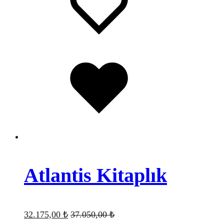
wishlist
Favorilere
eklendi
Atlantis Kitaplık
32.175,00
₺
37.050,00
₺