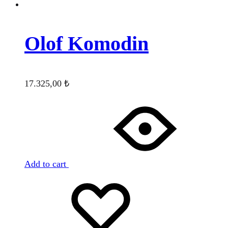
Olof Komodin
17.325,00
₺
Add to cart
Favorilere
Adding
ekle
to
wishlist