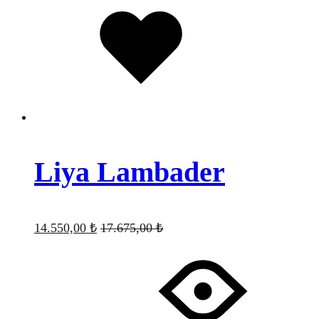
Favorilere
eklendi
Liya Lambader
14.550,00
₺
17.675,00
₺