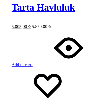
Tarta Havluluk
5.005,00
₺
5.850,00
₺
Add to cart
Favorilere
Adding
ekle
to
wishlist