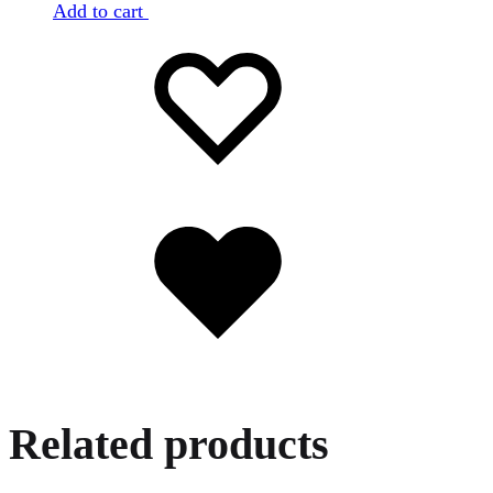
Add to cart
Favorilere
Adding
ekle
to
wishlist
Favorilere
eklendi
Related products