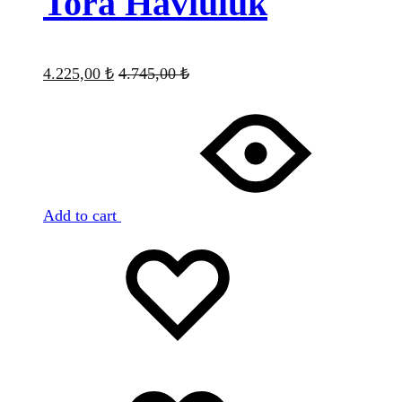
Tora Havluluk
4.225,00
₺
4.745,00
₺
Add to cart
Favorilere
Adding
ekle
to
wishlist
Favorilere