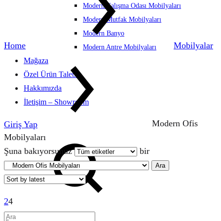
Modern Çalışma Odası Mobilyaları
Modern Mutfak Mobilyaları
Modern Banyo
Home
Mobilyalar
Modern Antre Mobilyaları
Mağaza
Özel Ürün Talebi
Hakkımızda
İletişim – Showroom
Modern Ofis
Giriş Yap
Mobilyaları
Ara
Şuna bakıyorsunuz
bir
Ara
2
4