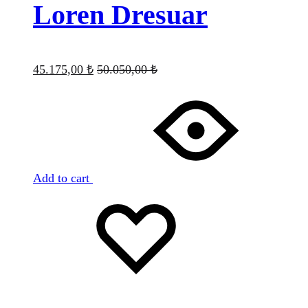
Loren Dresuar
45.175,00
₺
50.050,00
₺
Add to cart
Favorilere
Adding
ekle
to
wishlist
Favorilere