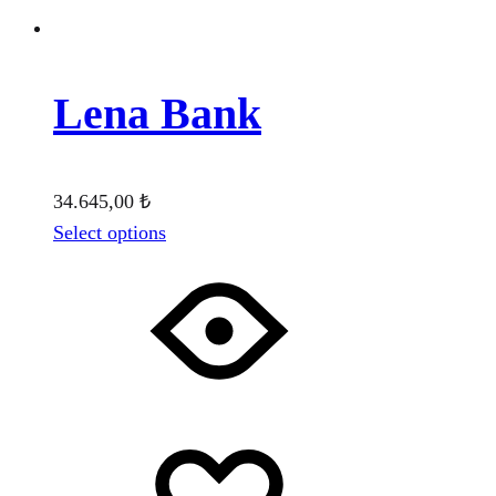
Lena Bank
34.645,00
₺
Select options
Favorilere
Adding
ekle
to