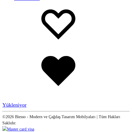
Favorilere
Adding
ekle
to
wishlist
Favorilere
eklendi
Yükleniyor
©2026 Biesso - Modern ve Çağdaş Tasarım Mobilyaları | Tüm Hakları
Saklıdır.