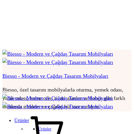
Biesso - Modern ve Çağdaş Tasarım Mobilyaları
Biesso, özel tasarım mobilyalarla oturma, yemek odası,
yatak odası, home ofis, ticari alanlar ve bahçe gibi farklı
alanlarda modern ve çağdaş bir tarz sunuyor.
Sepet
Ürünler
Ürünler