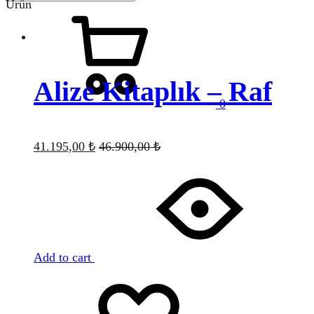
Ürün
Sepet
Alize Kitaplık – Raf
0
Menu
41.195,00
₺
46.900,00
₺
Add to cart
Favorilere
Adding
ekle
to