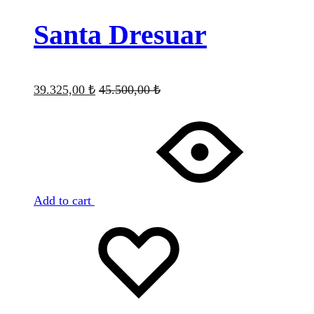
Santa Dresuar
39.325,00
₺
45.500,00
₺
Add to cart
Favorilere
Adding
ekle
to
wishlist