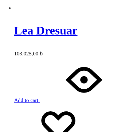
Lea Dresuar
103.025,00
₺
Add to cart
Favorilere
Adding
ekle
to
wishlist