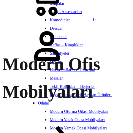
Sehpalar
Banyo Aksesuarları
0
Komodinler
Hesabım
Dresuar
Lambader
Raflar – Kitaplıklar
Sandalyeler
Modern Ofis
Dekor
Havlu Rafları ve Tutucular
Masalar
Mobilyaları
Tekli Koltuklar – Berjerler
Hayvanlar ve Evcil Hayvan Ürünleri
Odalar
Modern Oturma Odası Mobilyaları
Modern Yatak Odası Mobilyaları
Modern Yemek Odası Mobilyaları