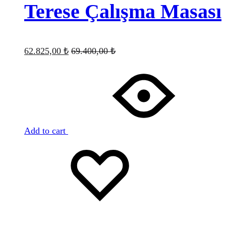
Terese Çalışma Masası
62.825,00
₺
69.400,00
₺
Add to cart
Favorilere
Adding
ekle
to
wishlist
Favorilere