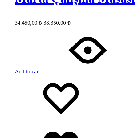
34.450,00
₺
38.350,00
₺
Add to cart
Favorilere
Adding
ekle
to
wishlist
Favorilere
eklendi