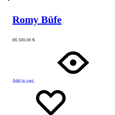
Romy Büfe
88.500,00
₺
Add to cart
Favorilere
Adding
ekle
to
wishlist