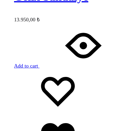
13.950,00
₺
Add to cart
Favorilere
Adding
ekle
to
wishlist
Favorilere
eklendi