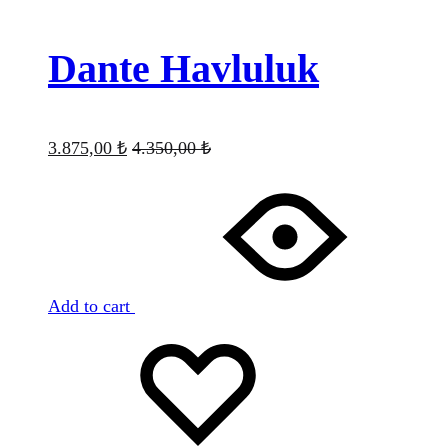
Dante Havluluk
3.875,00
₺
4.350,00
₺
Add to cart
Favorilere
Adding
ekle
to
wishlist