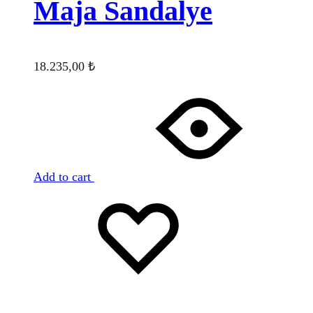
Maja Sandalye
18.235,00
₺
Add to cart
Favorilere
Adding
ekle
to
wishlist
Favorilere