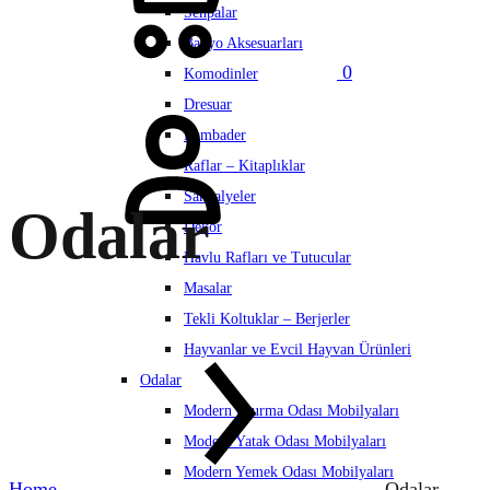
Sehpalar
Banyo Aksesuarları
0
Komodinler
Hesabım
Dresuar
Lambader
Raflar – Kitaplıklar
Sandalyeler
Odalar
Dekor
Havlu Rafları ve Tutucular
Masalar
Tekli Koltuklar – Berjerler
Hayvanlar ve Evcil Hayvan Ürünleri
Odalar
Modern Oturma Odası Mobilyaları
Modern Yatak Odası Mobilyaları
Modern Yemek Odası Mobilyaları
Home
Odalar