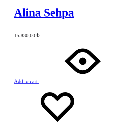
Alina Sehpa
15.830,00
₺
Add to cart
Favorilere
Adding
ekle
to
wishlist