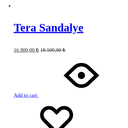
Tera Sandalye
16.900,00
₺
18.500,00
₺
Add to cart
Favorilere
Adding
ekle
to
wishlist