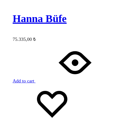
Hanna Büfe
75.335,00
₺
Add to cart
Favorilere
Adding
ekle
to
wishlist