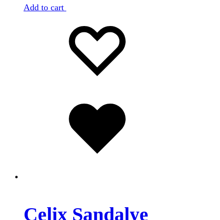
Add to cart
Favorilere
Adding
ekle
to
wishlist
Favorilere
eklendi
Celix Sandalye