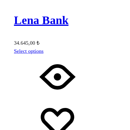
Lena Bank
34.645,00
₺
Select options
Favorilere
Adding
ekle
to
wishlist