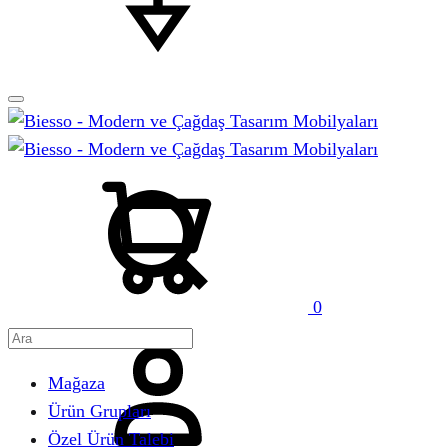
Sepet
Ara
0
Hesabım
Mağaza
Ürün Grupları
Özel Ürün Talebi