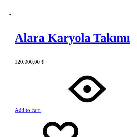
Alara Karyola Takımı
120.000,00
₺
Add to cart
Favorilere
Adding
ekle
to
wishlist