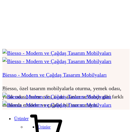
Biesso - Modern ve Çağdaş Tasarım Mobilyaları
Biesso, özel tasarım mobilyalarla oturma, yemek odası,
yatak odası, home ofis, ticari alanlar ve bahçe gibi farklı
alanlarda modern ve çağdaş bir tarz sunuyor.
Sepet
Ürünler
Ürünler