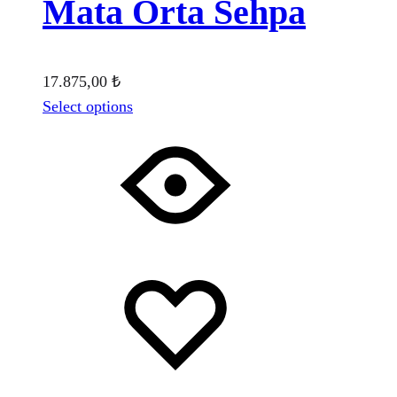
Mata Orta Sehpa
17.875,00
₺
Select options
Favorilere
Adding
ekle
to
wishlist