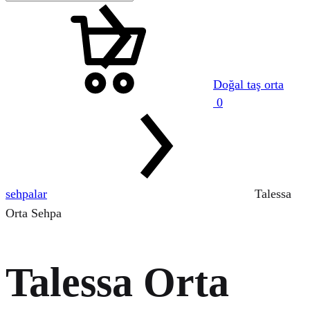
Sepet
Doğal taş orta
0
Menu
sehpalar
Talessa
Orta Sehpa
Talessa Orta