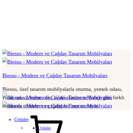
Biesso - Modern ve Çağdaş Tasarım Mobilyaları
Biesso, özel tasarım mobilyalarla oturma, yemek odası,
yatak odası, home ofis, ticari alanlar ve bahçe gibi farklı
alanlarda modern ve çağdaş bir tarz sunuyor.
Sepet
Ürünler
Ürünler