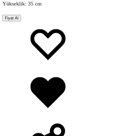
Yükseklik: 35 cm
Fiyat Al
Favorilere
Adding
ekle
to
wishlist
Favorilere
eklendi