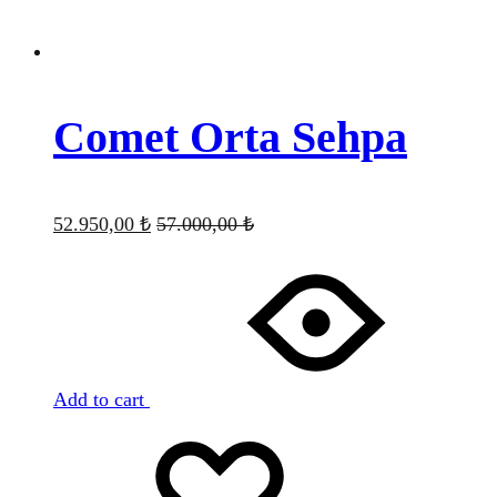
Comet Orta Sehpa
52.950,00
₺
57.000,00
₺
Add to cart
Favorilere
Adding
ekle
to
wishlist