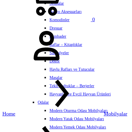
Sehpalar
Banyo Aksesuarları
0
Komodinler
Hesabım
Dresuar
Lambader
Raflar – Kitaplıklar
Sandalyeler
Dekor
Havlu Rafları ve Tutucular
Masalar
Tekli Koltuklar – Berjerler
Hayvanlar ve Evcil Hayvan Ürünleri
Odalar
Modern Oturma Odası Mobilyaları
Home
Mobilyalar
Modern Yatak Odası Mobilyaları
Modern Yemek Odası Mobilyaları