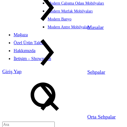
Modern Çalışma Odası Mobilyaları
Modern Mutfak Mobilyaları
Modern Banyo
Masalar
Modern Antre Mobilyaları
Mağaza
Özel Ürün Talebi
Hakkımızda
İletişim – Showroom
Giriş Yap
Sehpalar
Ara
Orta Sehpalar